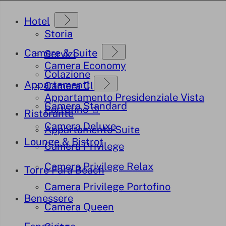
Hotel
Storia
Camere & Suite
Servizi
Camera Economy
Colazione
Appartamenti
Camera Classic
Appartamento Presidenziale Vista
Camera Standard
Portofino ♔
Ristorante
Camera Deluxe
Appartamento Suite
Lounge & Bistrot
Camera Privilege
Camera Privilege Relax
Torre Fara Beach
Camera Privilege Portofino
Benessere
Camera Queen