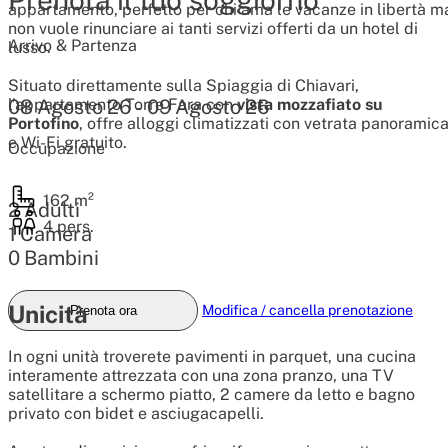
appartamento, perfetto per chi ama le vacanze in libertà m
non vuole rinunciare ai tanti servizi offerti da un hotel di
Arrivo & Partenza
lusso.
Situato direttamente sulla Spiaggia di Chiavari,
l’appartamento Torre Fara con
vista mozzafiato su
08
Agosto
26
-
09
Agosto
26
Portofino
, offre alloggi climatizzati con vetrata panoramic
e Wi-Fi gratuito.
Occupazione
162 m²
2
Adulti
4 pers.
1
Camera
0
Bambini
Unicità
Modifica / cancella prenotazione
Prenota ora
In ogni unità troverete pavimenti in parquet, una cucina
interamente attrezzata con una zona pranzo, una TV
satellitare a schermo piatto, 2 camere da letto e bagno
privato con bidet e asciugacapelli.