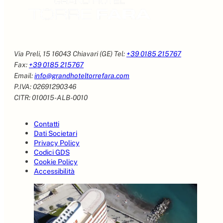
Via Preli, 15 16043 Chiavari (GE) Tel:
+39 0185 215767
Fax:
+39 0185 215767
Email:
info@grandhoteltorrefara.com
P.IVA: 02691290346
CITR: 010015-ALB-0010
Contatti
Dati Societari
Privacy Policy
Codici GDS
Cookie Policy
Accessibilità