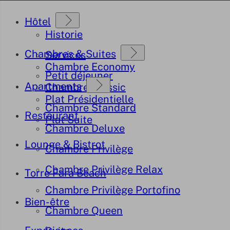
Hôtel
Historie
Chambres & Suites
Services
Chambre Economy
Petit déjeuner
Apartments
Chambre Classic
Plat Présidentielle
Chambre Standard
Restaurant
Plat Suite
Chambre Deluxe
Lounge & Bistrot
Chambre Privilège
Chambre Privilège Relax
Torre Fara Beach
Chambre Privilège Portofino
Bien-être
Chambre Queen