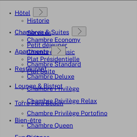
Hôtel
Historie
Chambres & Suites
Services
Chambre Economy
Petit déjeuner
Apartments
Chambre Classic
Plat Présidentielle
Chambre Standard
Restaurant
Plat Suite
Chambre Deluxe
Lounge & Bistrot
Chambre Privilège
Chambre Privilège Relax
Torre Fara Beach
Chambre Privilège Portofino
Bien-être
Chambre Queen