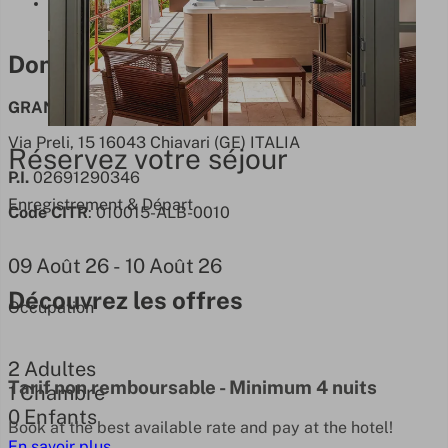
Données de l'entreprise
Données de l'entreprise
GRAND HOTEL TORRE FARA
Via Preli, 15 16043 Chiavari (GE) ITALIA
Réservez votre séjour
P.I.
02691290346
Enregistrement & Départ
Code CITR
: 010015-ALB-0010
09
Août
26
-
10
Août
26
Découvrez les offres
Occupation
2
Adultes
Tarif non remboursable - Minimum 4 nuits
1
Chambre
0
Enfants
Book at the best available rate and pay at the hotel!
En savoir plus