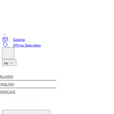
Galerie
Offres Speciales
fra
TALIANO
ENGLISH
RANÇAIS